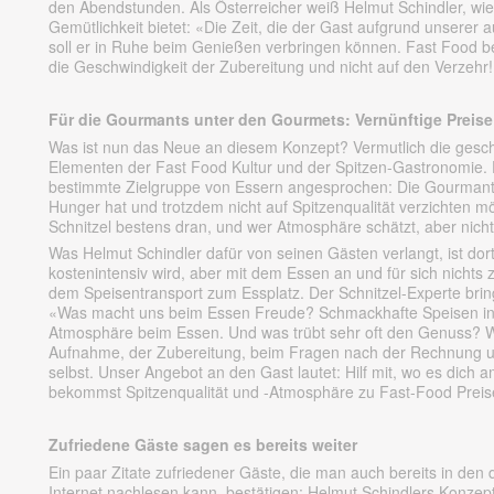
den Abendstunden. Als Österreicher weiß Helmut Schindler, w
Gemütlichkeit bietet: «Die Zeit, die der Gast aufgrund unserer a
soll er in Ruhe beim Genießen verbringen können. Fast Food be
die Geschwindigkeit der Zubereitung und nicht auf den Verzehr
Für die Gourmants unter den Gourmets: Vernünftige Preise
Was ist nun das Neue an diesem Konzept? Vermutlich die gesc
Elementen der Fast Food Kultur und der Spitzen-Gastronomie. 
bestimmte Zielgruppe von Essern angesprochen: Die Gourmant
Hunger hat und trotzdem nicht auf Spitzenqualität verzichten möc
Schnitzel bestens dran, und wer Atmosphäre schätzt, aber nicht
Was Helmut Schindler dafür von seinen Gästen verlangt, ist dor
kostenintensiv wird, aber mit dem Essen an und für sich nichts z
dem Speisentransport zum Essplatz. Der Schnitzel-Experte bring
«Was macht uns beim Essen Freude? Schmackhafte Speisen in
Atmosphäre beim Essen. Und was trübt sehr oft den Genuss? Wa
Aufnahme, der Zubereitung, beim Fragen nach der Rechnung un
selbst. Unser Angebot an den Gast lautet: Hilf mit, wo es dich 
bekommst Spitzenqualität und -Atmosphäre zu Fast-Food Preis
Zufriedene Gäste sagen es bereits weiter
Ein paar Zitate zufriedener Gäste, die man auch bereits in den 
Internet nachlesen kann, bestätigen: Helmut Schindlers Konzept 