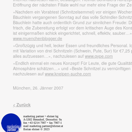
Eröffnung der nächsten Filiale wohl nur mehr eine Frage der Zei
«Nachdem ein Vorabtest (Schnitzelsemmel) vor einigen Wochen po
Bäuchlein vergangenen Sonntag auf das volle Schindler-Schnitz
Bäuchlein hatte auch ordentlich Grund zur sinnlichen Freude: Di
frisch, die Zubereitung erfolgt vor dem kritischen Auge des K
ist einigermaßen schick eingerichtet, schnell, effektiv, sauber
www.muenchenblogger.de
«Großzügig und hell, lecker Essen und freundliches Personal. 
mit Variation von drei Schnitzeln (Schwein, Pute, Sur) für €7,25
alles aufzuessen…», nachzulesen auf
www.qype.com
«Endlich einmal ein neues Konzept! Für Leute, die gute Qualit
Atmosphäre schätzen…» und «Beste Schnitzel zu vernünftigen P
nachzulesen auf
www.kneipen-suche.com
München, 26. Jänner 2007
< Zurück
marketing partner • elstner kg
A-5302 Henndorf, Drosselstr. 9a
fon +43 6214 7907 • fax 7907-1
mail
marketing.partner@elstner.at
florian elstner © 2023