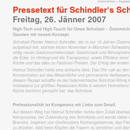
Unternehmen
>
Angebot
Pressetext für Schindler‘s Sc
Freitag, 26. Jänner 2007
High-Tech und High-Touch für Omas Schnitzel – Österreic
Gaumen mit neuem Konzept.
Schnitzel-Pionier Helmut Schindler, der in nur 10 Jahren Österr
aufgebaut hat, startete letzen November in München-Schwabing 
völlig neues Gastronomiekonzept: Geschmack und Atmosphäre w
die Ecke, im Hintergrund die Transparenz, sowie Effizienz eine
Küche und das alles zu Fastfood-Preisen. Der Erfolg der ersten
Helmut Schindler hatte eine einfache Idee: Das Ohr nah an de
Konzentration auf das Wesentliche und permanente Verbesserun
diesem Rezept schaffte es der österreichische Schnitzel-König
Imbisstand zur größten Restaurant-Kette in seinem Heimatland m
Küche berühmt gemacht hat: das Schnitzel.
Professionalität ist Kompetenz mit Liebe zum Detail.
Auf diesem Weg hat Helmut Schindler nichts dem Zufall überlass
Kernprozess, der Zubereitung des Schnitzels und wurde dabei 
Branche. Inspiriert von Großmutters Küchengeheimnis, das Flei
zu drücken, statt beim Klopfen die Fasern zu zerstören und dam