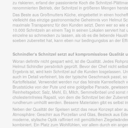
zu riskieren, erfand der passionierte Koch die Schnitzel-Plättma
renommierten Betrieb, der Schnitzel in größeren Mengen herstel
Das Beste aus Großmutters Küche, eingebettet in einen hocheffi
vielleicht das einzige gastronomische Geheimnis von Helmut Sc
maximale Transparenz für den Kunden setzt. Denn wer so wie er 
10.000 Schnitzeln an einem Tag in seinen Lokalen serviert hat u
einzelne so schmecken zu lassen, als ob es die liebende Hausf
soeben zubereitet hat, kann eben nur bedingungslos an der Effi
Schnindler‘s Schnitzel setzt auf kompromisslose Qualität
Woran definitiv nicht gespart wird, ist die Qualität. Jedes Rohpr
Helmut Schindler persönlich geprüft. Bevor der Chef nicht selb
Ergebnis ist, wird kein Schnitzel auf die Kunden losgelassen. U
auch im Detail verfeinert, bis der typische Geschmack passt, 
Kartoffelsalat. Verwendet werden nur das feinste Karreefleisch 
Bruststücke von der Pute und eine goldgelbe Panade, gewiss
Reinheitsgebot: Salz, Mehl, Ei, Milch, Semmelbrösel und sonst ni
cholesterinfreies Rapsöl, von dem die Schnitzel bei der Zuberei
rundherum umhüllt werden. Bessere Materialen gibt es selbst i
Neben der Qualität der Speisen setzt das neue Konzept aber auc
Atmosphäre: Geschirr aus Porzellan und Glas, Besteck aus Edels
moderne, stylische Optik raffiniert mit gemütlichen Ziegelwän
kombiniert. Ein Platz zum Wohlfühlen, vor allem durch ein an